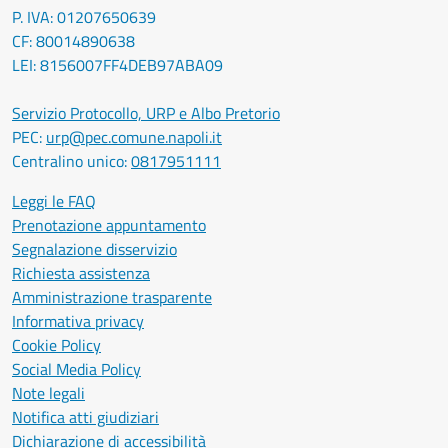
P. IVA: 01207650639
CF: 80014890638
LEI: 8156007FF4DEB97ABA09
Servizio Protocollo, URP e Albo Pretorio
PEC:
urp@pec.comune.napoli.it
Centralino unico:
0817951111
Leggi le FAQ
Prenotazione appuntamento
Segnalazione disservizio
Richiesta assistenza
Amministrazione trasparente
Informativa privacy
Cookie Policy
Social Media Policy
Note legali
Notifica atti giudiziari
Dichiarazione di accessibilità