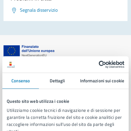
Segnala disservizio
Comune di Napoli
Consenso
Dettagli
Informazioni sui cookie
AMMINISTRAZIONE
Aree amministrative
Organi di governo
Questo sito web utilizza i cookie
Municipalità
Utilizziamo cookie tecnici di navigazione e di sessione per
Uffici
garantire la corretta fruizione del sito e cookie analitici per
Enti e fondazioni
raccogliere informazioni sull'uso del sito da parte degli
Politici