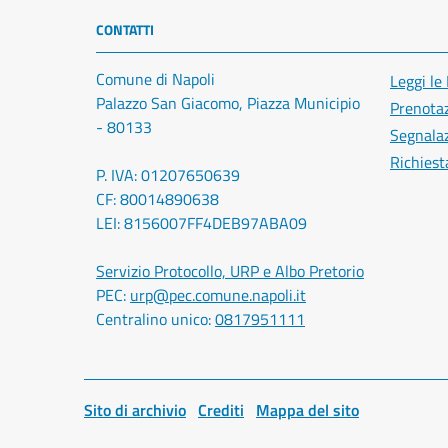
CONTATTI
Comune di Napoli
Leggi le
Palazzo San Giacomo, Piazza Municipio
Prenota
- 80133
Segnalaz
Richiest
P. IVA: 01207650639
CF: 80014890638
LEI: 8156007FF4DEB97ABA09
Servizio Protocollo, URP e Albo Pretorio
PEC:
urp@pec.comune.napoli.it
Centralino unico:
0817951111
Sito di archivio
Crediti
Mappa del sito