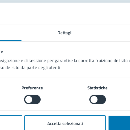
tatta il comune
Leggi le domande frequenti
Dettagli
Richiedi assistenza
ie
Prenota appuntamento
avigazione e di sessione per garantire la corretta fruizione del sito e
so del sito da parte degli utenti.
blemi in città
Segnala disservizio
Preferenze
Statistiche
Accetta selezionati
poli