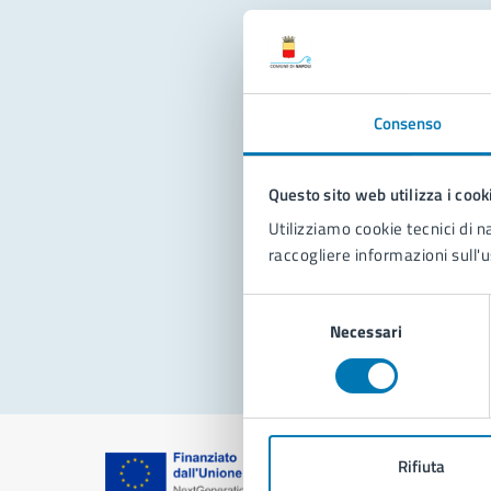
Con
Consenso
Questo sito web utilizza i cook
Utilizziamo cookie tecnici di n
raccogliere informazioni sull'u
Pro
Selezione
Necessari
del
consenso
Rifiuta
Comune di Na