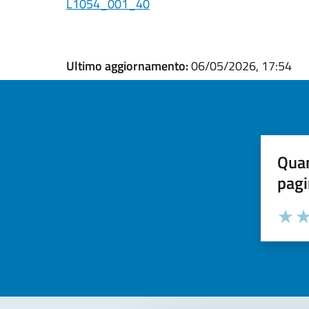
L1054_001_40
Ultimo aggiornamento:
06/05/2026, 17:54
Quan
pagi
Valuta la
Selezi
Valuta 
Val