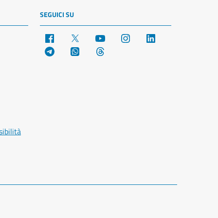
SEGUICI SU
Facebook
X
YouTube
Instagram
LinkedIn
Telegram
WhatsApp
Threads
ibilità