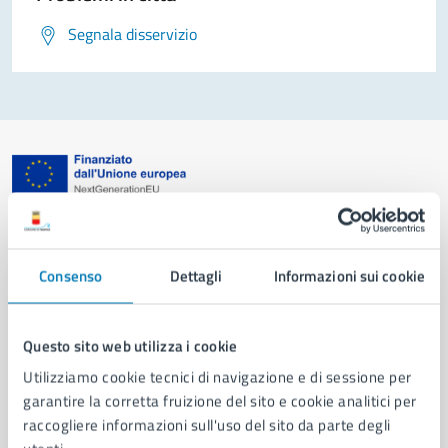
Segnala disservizio
Comune di Napoli
Consenso
Dettagli
Informazioni sui cookie
AMMINISTRAZIONE
Aree amministrative
Organi di governo
Questo sito web utilizza i cookie
Municipalità
Utilizziamo cookie tecnici di navigazione e di sessione per
Uffici
garantire la corretta fruizione del sito e cookie analitici per
Enti e fondazioni
raccogliere informazioni sull'uso del sito da parte degli
Politici