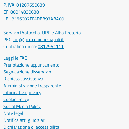
P. IVA: 01207650639
CF: 80014890638
LEI: 8156007FF4DEB97ABA09
Servizio Protocollo, URP e Albo Pretorio
PEC:
urp@pec.comune.napoli.it
Centralino unico:
0817951111
Leggi le FAQ
Prenotazione appuntamento
Segnalazione disservizio
Richiesta assistenza
Amministrazione trasparente
Informativa privacy
Cookie Policy
Social Media Policy
Note legali
Notifica atti giudiziari
Dichiarazione di accessibilità