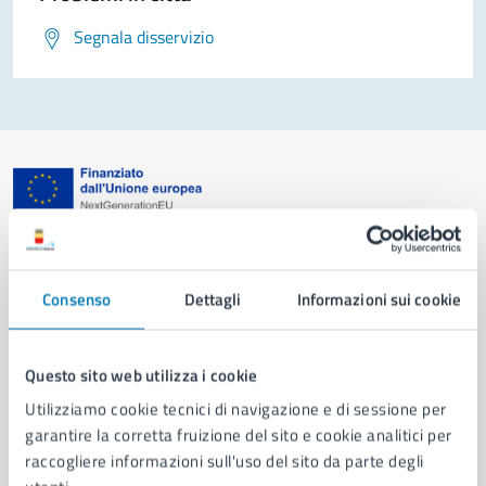
Segnala disservizio
Comune di Napoli
Consenso
Dettagli
Informazioni sui cookie
AMMINISTRAZIONE
Aree amministrative
Organi di governo
Questo sito web utilizza i cookie
Municipalità
Utilizziamo cookie tecnici di navigazione e di sessione per
Uffici
garantire la corretta fruizione del sito e cookie analitici per
Enti e fondazioni
raccogliere informazioni sull'uso del sito da parte degli
Politici