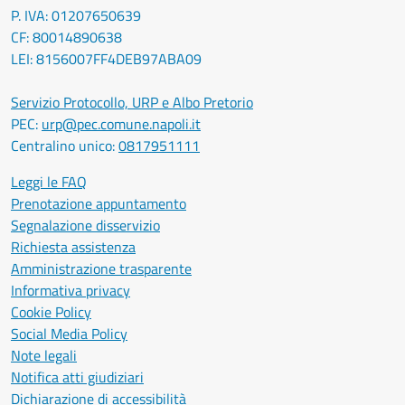
P. IVA: 01207650639
CF: 80014890638
LEI: 8156007FF4DEB97ABA09
Servizio Protocollo, URP e Albo Pretorio
PEC:
urp@pec.comune.napoli.it
Centralino unico:
0817951111
Leggi le FAQ
Prenotazione appuntamento
Segnalazione disservizio
Richiesta assistenza
Amministrazione trasparente
Informativa privacy
Cookie Policy
Social Media Policy
Note legali
Notifica atti giudiziari
Dichiarazione di accessibilità