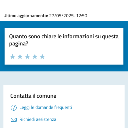
Ultimo aggiornamento:
27/05/2025, 12:50
Quanto sono chiare le informazioni su questa
pagina?
Valuta la chiarezza delle informazioni (da 1 a 5 stelle)
Seleziona il numero di stelle per valutare la chiarezza delle i
Valuta 1 stelle su 5
Valuta 2 stelle su 5
Valuta 3 stelle su 5
Valuta 4 stelle su 5
Valuta 5 stelle su 5
Contatta il comune
Leggi le domande frequenti
Richiedi assistenza