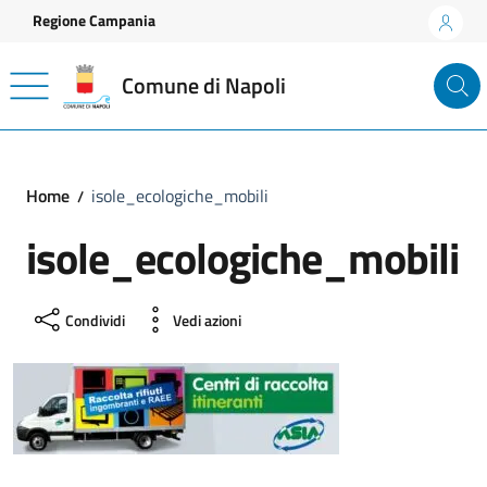
Vai ai contenuti
Vai al footer
Regione Campania
Comune di Napoli
Home
isole_ecologiche_mobili
isole_ecologiche_mobili
Condividi
Vedi azioni