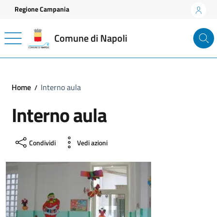
Vai ai contenuti
Vai al footer
Regione Campania
Comune di Napoli
Home
Interno aula
Interno aula
Condividi
Vedi azioni