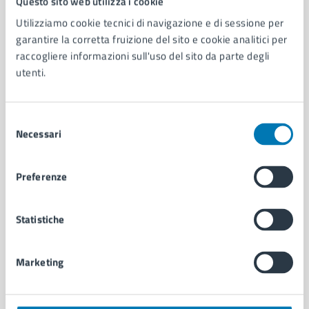
Questo sito web utilizza i cookie
Utilizziamo cookie tecnici di navigazione e di sessione per
AMMINISTRAZIONE
garantire la corretta fruizione del sito e cookie analitici per
Aree amministrative
raccogliere informazioni sull'uso del sito da parte degli
Organi di governo
utenti.
Municipalità
Uffici
Selezione
Enti e fondazioni
Necessari
del
Politici
consenso
Personale amministrativo
Documenti e dati
Preferenze
Intranet, posta aziendale e protocollo
Statistiche
CATEGORIE DI SERVIZIO
Ambiente
Marketing
Anagrafe e stato civile
Autorizzazioni
Cultura e tempo libero