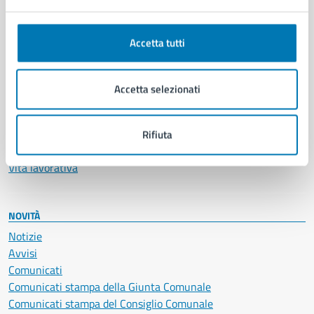
Anagrafe e stato civile
Autorizzazioni
Accetta tutti
Cultura e tempo libero
Documenti e certificati
Educazione e formazione
Accetta selezionati
Giustizia e sicurezza pubblica
Imprese e commercio
Salute, benessere e assistenza
Rifiuta
Servizi Cimiteriali
Vita lavorativa
NOVITÀ
Notizie
Avvisi
Comunicati
Comunicati stampa della Giunta Comunale
Comunicati stampa del Consiglio Comunale