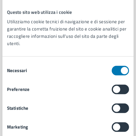
Questo sito web utilizza i cookie
Comune di Napoli
Utilizziamo cookie tecnici di navigazione e di sessione per
garantire la corretta fruizione del sito e cookie analitici per
raccogliere informazioni sull'uso del sito da parte degli
AMMINISTRAZIONE
utenti.
Aree amministrative
Organi di governo
Municipalità
Selezione
Uffici
Necessari
del
Enti e fondazioni
consenso
Politici
Preferenze
Personale amministrativo
Documenti e dati
Intranet, posta aziendale e protocollo
Statistiche
Marketing
CATEGORIE DI SERVIZIO
Ambiente