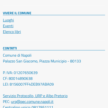
VIVERE IL COMUNE
Luoghi
Eventi
Elenco libri
CONTATTI
Comune di Napoli
Palazzo San Giacomo, Piazza Municipio - 80133
P. IVA: 01207650639
CF: 80014890638
LEI: 8156007FF4DEB97ABA09
Servizio Protocollo, URP e Albo Pretorio
PEC:
urp@pec.comune.napoli.it
Centralino unico:
0817951111