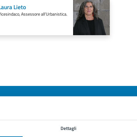
Laura Lieto
icesindaco, Assessore all’Urbanistica.
to sono chiare le informazioni su questa
Dettagli
na?