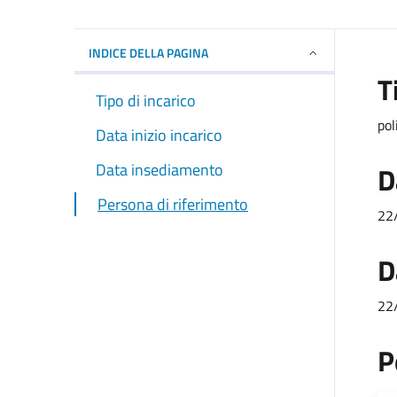
INDICE DELLA PAGINA
T
Tipo di incarico
pol
Data inizio incarico
Data insediamento
D
Persona di riferimento
22
D
22
P