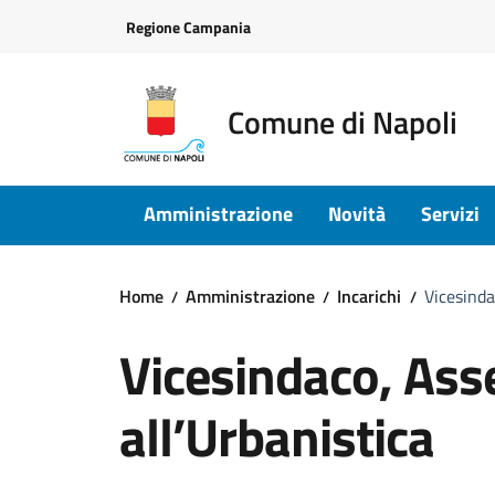
Vai ai contenuti
Vai al footer
Regione Campania
Comune di Napoli
Amministrazione
Novità
Servizi
Home
Amministrazione
Incarichi
Vicesinda
Vicesindaco, Ass
all’Urbanistica