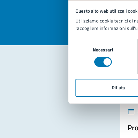
Valuta la
Selezi
Questo sito web utilizza i cook
Valuta 
Val
Utilizziamo cookie tecnici di n
raccogliere informazioni sull'u
Selezione
Necessari
del
consenso
Con
Rifiuta
Pro