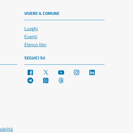
VIVERE IL COMUNE
Luoghi
Eventi
Elenco libri
SEGUICI SU
Facebook
X
YouTube
Instagram
LinkedIn
Telegram
WhatsApp
Threads
ibilità