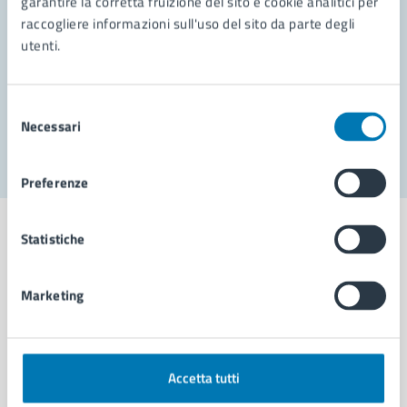
garantire la corretta fruizione del sito e cookie analitici per
raccogliere informazioni sull'uso del sito da parte degli
Prenota appuntamento
utenti.
Problemi in città
Selezione
Segnala disservizio
Necessari
del
consenso
Preferenze
Statistiche
Comune di Napoli
Marketing
AMMINISTRAZIONE
Accetta tutti
Aree amministrative
Organi di governo