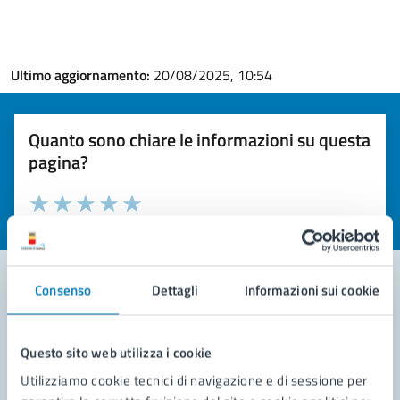
Ultimo aggiornamento:
20/08/2025, 10:54
Quanto sono chiare le informazioni su questa
pagina?
Valuta la chiarezza delle informazioni (da 1 a 5 stelle)
Seleziona il numero di stelle per valutare la chiarezza delle i
Valuta 1 stelle su 5
Valuta 2 stelle su 5
Valuta 3 stelle su 5
Valuta 4 stelle su 5
Valuta 5 stelle su 5
Consenso
Dettagli
Informazioni sui cookie
Contatta il comune
Questo sito web utilizza i cookie
Leggi le domande frequenti
Utilizziamo cookie tecnici di navigazione e di sessione per
Richiedi assistenza