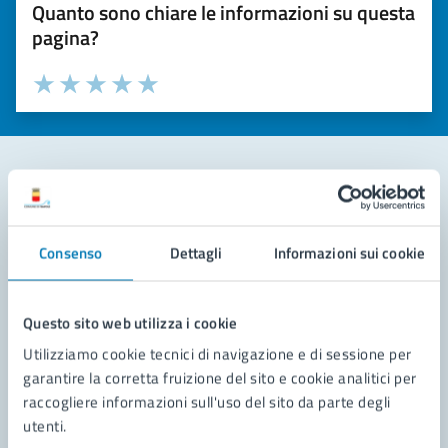
Quanto sono chiare le informazioni su questa
pagina?
Valuta la chiarezza delle informazioni (da 1 a 5 stelle)
Seleziona il numero di stelle per valutare la chiarezza delle i
Valuta 1 stelle su 5
Valuta 2 stelle su 5
Valuta 3 stelle su 5
Valuta 4 stelle su 5
Valuta 5 stelle su 5
Contatta il comune
Consenso
Dettagli
Informazioni sui cookie
Leggi le domande frequenti
Richiedi assistenza
Questo sito web utilizza i cookie
Prenota appuntamento
Utilizziamo cookie tecnici di navigazione e di sessione per
garantire la corretta fruizione del sito e cookie analitici per
Problemi in città
raccogliere informazioni sull'uso del sito da parte degli
utenti.
Segnala disservizio