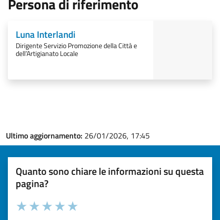
Persona di riferimento
Luna Interlandi
Dirigente Servizio Promozione della Città e
dell’Artigianato Locale
Ultimo aggiornamento:
26/01/2026, 17:45
Quanto sono chiare le informazioni su questa
pagina?
Valuta la chiarezza delle informazioni (da 1 a 5 stelle)
Seleziona il numero di stelle per valutare la chiarezza delle i
Valuta 1 stelle su 5
Valuta 2 stelle su 5
Valuta 3 stelle su 5
Valuta 4 stelle su 5
Valuta 5 stelle su 5