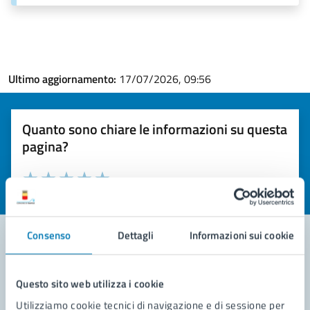
Ultimo aggiornamento:
17/07/2026, 09:56
Quanto sono chiare le informazioni su questa
pagina?
Valuta la chiarezza delle informazioni (da 1 a 5 stelle)
Seleziona il numero di stelle per valutare la chiarezza delle i
Valuta 1 stelle su 5
Valuta 2 stelle su 5
Valuta 3 stelle su 5
Valuta 4 stelle su 5
Valuta 5 stelle su 5
Consenso
Dettagli
Informazioni sui cookie
Contatta il comune
Questo sito web utilizza i cookie
Leggi le domande frequenti
Utilizziamo cookie tecnici di navigazione e di sessione per