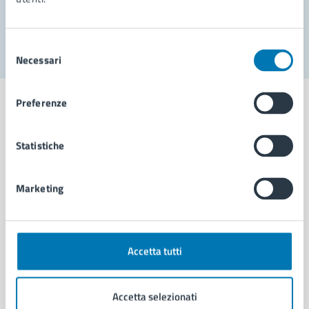
Segnala disservizio
Selezione
Necessari
del
consenso
Preferenze
Statistiche
Comune di Napoli
Marketing
AMMINISTRAZIONE
Aree amministrative
Organi di governo
Municipalità
Accetta tutti
Uffici
Enti e fondazioni
Accetta selezionati
Politici