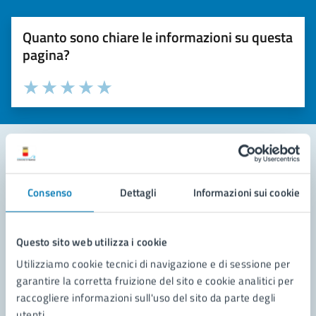
Quanto sono chiare le informazioni su questa
pagina?
Valuta la chiarezza delle informazioni (da 1 a 5 stelle)
Seleziona il numero di stelle per valutare la chiarezza delle i
Valuta 1 stelle su 5
Valuta 2 stelle su 5
Valuta 3 stelle su 5
Valuta 4 stelle su 5
Valuta 5 stelle su 5
Contatta il comune
Consenso
Dettagli
Informazioni sui cookie
Leggi le domande frequenti
Questo sito web utilizza i cookie
Richiedi assistenza
Utilizziamo cookie tecnici di navigazione e di sessione per
Prenota appuntamento
garantire la corretta fruizione del sito e cookie analitici per
raccogliere informazioni sull'uso del sito da parte degli
Problemi in città
utenti.