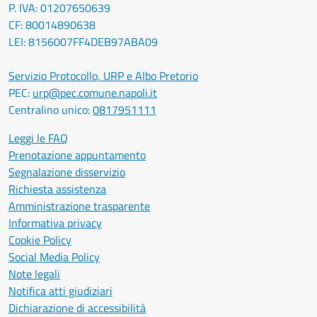
P. IVA: 01207650639
CF: 80014890638
LEI: 8156007FF4DEB97ABA09
Servizio Protocollo, URP e Albo Pretorio
PEC:
urp@pec.comune.napoli.it
Centralino unico:
0817951111
Leggi le FAQ
Prenotazione appuntamento
Segnalazione disservizio
Richiesta assistenza
Amministrazione trasparente
Informativa privacy
Cookie Policy
Social Media Policy
Note legali
Notifica atti giudiziari
Dichiarazione di accessibilità