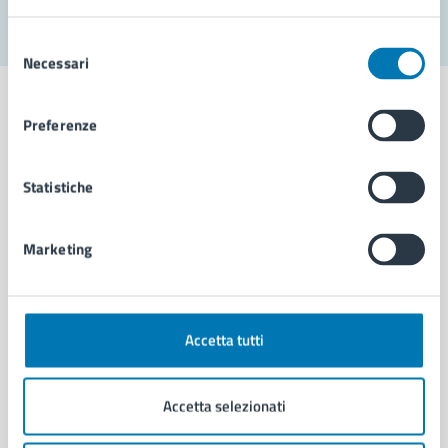
Selezione
Necessari
del
consenso
Preferenze
Comune di Napoli
Statistiche
AMMINISTRAZIONE
Marketing
Aree amministrative
Organi di governo
Municipalità
Uffici
Accetta tutti
Enti e fondazioni
Politici
Accetta selezionati
Personale amministrativo
Documenti e dati