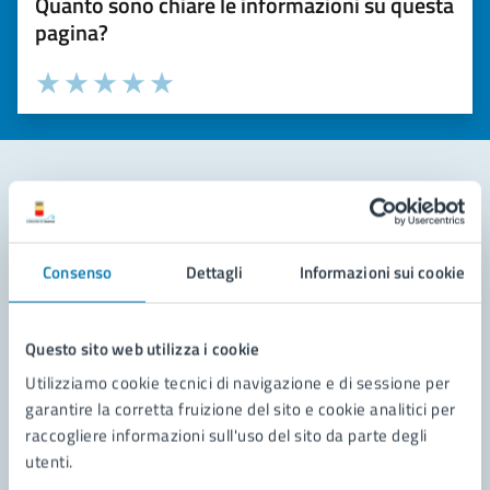
Quanto sono chiare le informazioni su questa
pagina?
Valuta la chiarezza delle informazioni (da 1 a 5 stelle)
Seleziona il numero di stelle per valutare la chiarezza delle i
Valuta 1 stelle su 5
Valuta 2 stelle su 5
Valuta 3 stelle su 5
Valuta 4 stelle su 5
Valuta 5 stelle su 5
Contatta il comune
Consenso
Dettagli
Informazioni sui cookie
Leggi le domande frequenti
Richiedi assistenza
Questo sito web utilizza i cookie
Prenota appuntamento
Utilizziamo cookie tecnici di navigazione e di sessione per
garantire la corretta fruizione del sito e cookie analitici per
Problemi in città
raccogliere informazioni sull'uso del sito da parte degli
utenti.
Segnala disservizio