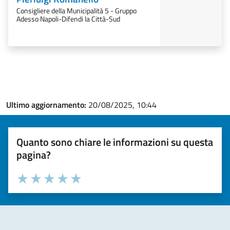
Consigliere della Municipalità 5 - Gruppo
Adesso Napoli-Difendi la Città-Sud
Ultimo aggiornamento:
20/08/2025, 10:44
Quanto sono chiare le informazioni su questa
pagina?
Valuta la chiarezza delle informazioni (da 1 a 5 stelle)
Seleziona il numero di stelle per valutare la chiarezza delle i
Valuta 1 stelle su 5
Valuta 2 stelle su 5
Valuta 3 stelle su 5
Valuta 4 stelle su 5
Valuta 5 stelle su 5