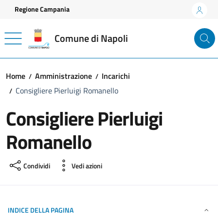
Vai ai contenuti
Vai al footer
Regione Campania
Comune di Napoli
Home
Amministrazione
Incarichi
Consigliere Pierluigi Romanello
Consigliere Pierluigi
Romanello
Condividi
Vedi azioni
INDICE DELLA PAGINA