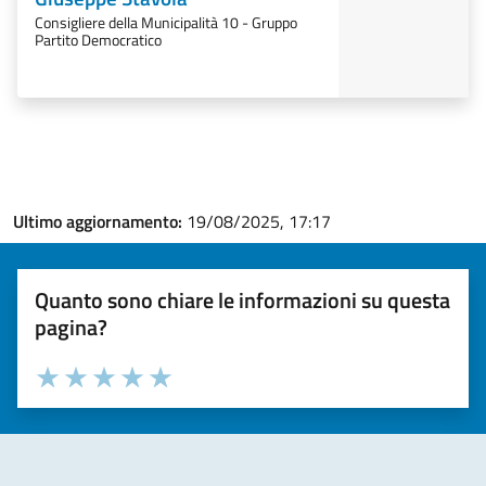
Consigliere della Municipalità 10 - Gruppo
Partito Democratico
Ultimo aggiornamento:
19/08/2025, 17:17
Quanto sono chiare le informazioni su questa
pagina?
Valuta la chiarezza delle informazioni (da 1 a 5 stelle)
Seleziona il numero di stelle per valutare la chiarezza delle i
Valuta 1 stelle su 5
Valuta 2 stelle su 5
Valuta 3 stelle su 5
Valuta 4 stelle su 5
Valuta 5 stelle su 5