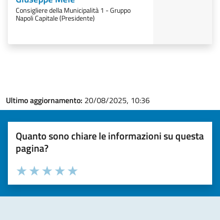
Consigliere della Municipalità 1 - Gruppo
Napoli Capitale (Presidente)
Ultimo aggiornamento:
20/08/2025, 10:36
Quanto sono chiare le informazioni su questa
pagina?
Valuta la chiarezza delle informazioni (da 1 a 5 stelle)
Seleziona il numero di stelle per valutare la chiarezza delle i
Valuta 1 stelle su 5
Valuta 2 stelle su 5
Valuta 3 stelle su 5
Valuta 4 stelle su 5
Valuta 5 stelle su 5