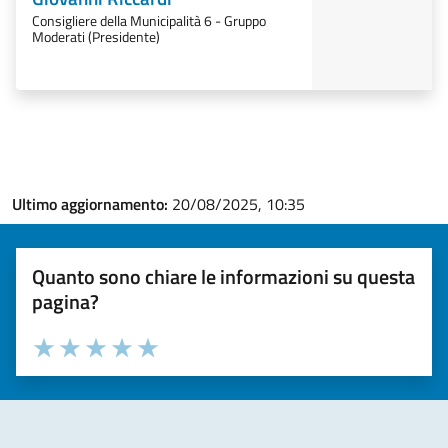
Consigliere della Municipalità 6 - Gruppo
Moderati (Presidente)
Ultimo aggiornamento:
20/08/2025, 10:35
Quanto sono chiare le informazioni su questa
pagina?
Valuta la chiarezza delle informazioni (da 1 a 5 stelle)
Seleziona il numero di stelle per valutare la chiarezza delle i
Valuta 1 stelle su 5
Valuta 2 stelle su 5
Valuta 3 stelle su 5
Valuta 4 stelle su 5
Valuta 5 stelle su 5