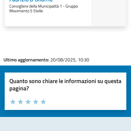
Consigliere della Municipalità 1 - Gruppo
Movimento 5 Stelle
Ultimo aggiornamento:
20/08/2025, 10:30
Quanto sono chiare le informazioni su questa
pagina?
Valuta la chiarezza delle informazioni (da 1 a 5 stelle)
Seleziona il numero di stelle per valutare la chiarezza delle i
Valuta 1 stelle su 5
Valuta 2 stelle su 5
Valuta 3 stelle su 5
Valuta 4 stelle su 5
Valuta 5 stelle su 5