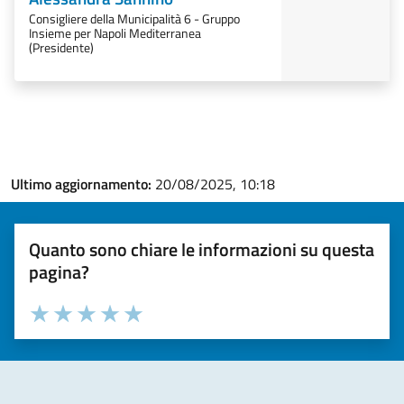
Consigliere della Municipalità 6 - Gruppo
Insieme per Napoli Mediterranea
(Presidente)
Ultimo aggiornamento:
20/08/2025, 10:18
Quanto sono chiare le informazioni su questa
pagina?
Valuta la chiarezza delle informazioni (da 1 a 5 stelle)
Seleziona il numero di stelle per valutare la chiarezza delle i
Valuta 1 stelle su 5
Valuta 2 stelle su 5
Valuta 3 stelle su 5
Valuta 4 stelle su 5
Valuta 5 stelle su 5