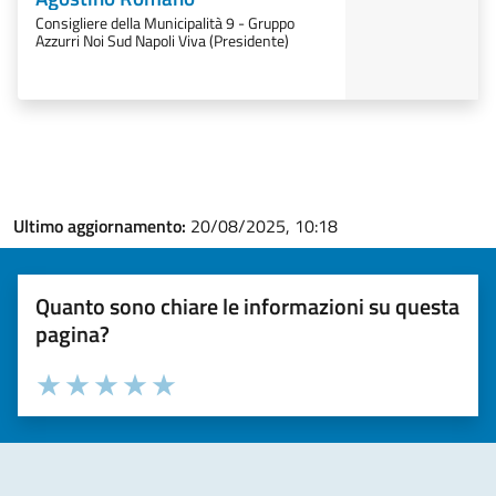
Consigliere della Municipalità 9 - Gruppo
Azzurri Noi Sud Napoli Viva (Presidente)
Ultimo aggiornamento:
20/08/2025, 10:18
Quanto sono chiare le informazioni su questa
pagina?
Valuta la chiarezza delle informazioni (da 1 a 5 stelle)
Seleziona il numero di stelle per valutare la chiarezza delle i
Valuta 1 stelle su 5
Valuta 2 stelle su 5
Valuta 3 stelle su 5
Valuta 4 stelle su 5
Valuta 5 stelle su 5