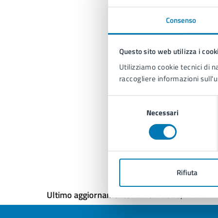
8)
se
Consenso
pr
9)
Questo sito web utilizza i cook
Re
Utilizziamo cookie tecnici di n
raccogliere informazioni sull'u
Il
al
Selezione
di
Necessari
del
de
consenso
Rifiuta
Ultimo aggiornamento:
27/04/2026, 17:12