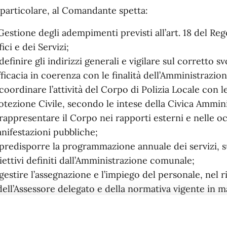
 particolare, al Comandante spetta:
 Gestione degli adempimenti previsti all’art. 18 del R
fici e dei Servizi;
 definire gli indirizzi generali e vigilare sul corretto 
efficacia in coerenza con le finalità dell’Amministrazi
 coordinare l’attività del Corpo di Polizia Locale con le
otezione Civile, secondo le intese della Civica Ammin
 rappresentare il Corpo nei rapporti esterni e nelle occ
nifestazioni pubbliche;
 predisporre la programmazione annuale dei servizi, sul
iettivi definiti dall’Amministrazione comunale;
 gestire l’assegnazione e l’impiego del personale, nel 
dell’Assessore delegato e della normativa vigente in ma
 promuovere la formazione e l’aggiornamento professi
oposta dei dirigenti;