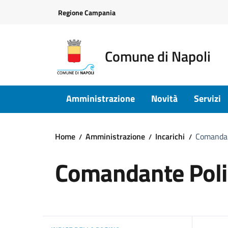
Vai ai contenuti
Vai al footer
Regione Campania
Comune di Napoli
Amministrazione
Novità
Servizi
Home
Amministrazione
Incarichi
Comandan
Comandante Poliz