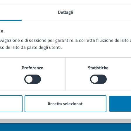
 programmare e coordinare le attività amministrative re
rvizi, nonché alle procedure di gara e contrattuali, n
Dettagli
ocedure stabilite;
 esercitare funzioni di coordinamento e controllo sull’
ie
parti territoriali, motorizzati e specialistici del Corpo
avigazione e di sessione per garantire la corretta fruizione del sito e
so del sito da parte degli utenti.
 Comandante individua con proprio ordine di servizio u
l’Area, in caso di assenza e/o impedimento, a cui deman
rezione ai sensi del comma 1 dell’art. 27 del Regolame
Preferenze
Statistiche
i Servizi.
Accetta selezionati