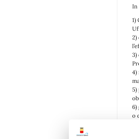
In
1)
Uf
2)
l’
3)
Pr
4)
ma
5)
ob
6)
o 
7)
pr