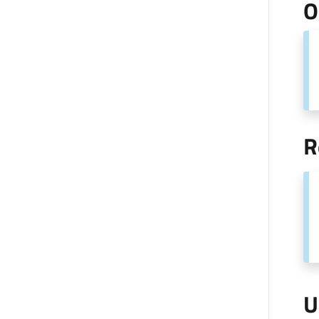
O
R
U