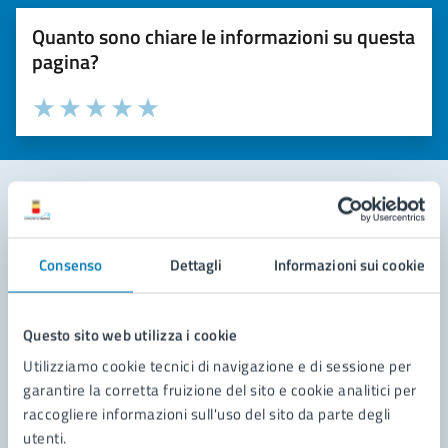
Quanto sono chiare le informazioni su questa
pagina?
Valuta la chiarezza delle informazioni (da 1 a 5 stelle)
Seleziona il numero di stelle per valutare la chiarezza delle i
Valuta 1 stelle su 5
Valuta 2 stelle su 5
Valuta 3 stelle su 5
Valuta 4 stelle su 5
Valuta 5 stelle su 5
Contatta il comune
Consenso
Dettagli
Informazioni sui cookie
Leggi le domande frequenti
Richiedi assistenza
Questo sito web utilizza i cookie
Utilizziamo cookie tecnici di navigazione e di sessione per
Prenota appuntamento
garantire la corretta fruizione del sito e cookie analitici per
raccogliere informazioni sull'uso del sito da parte degli
Problemi in città
utenti.