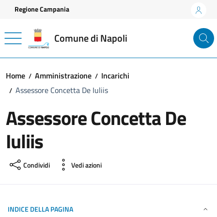
Vai ai contenuti
Vai al footer
Regione Campania
Comune di Napoli
Home
Amministrazione
Incarichi
Assessore Concetta De Iuliis
Assessore Concetta De
Iuliis
Condividi
Vedi azioni
INDICE DELLA PAGINA