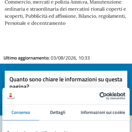
Commercio, mercati e polizia Amm.va, Manutenzione
ordinaria e straordinaria dei mercatini rionali coperti e
scoperti, Pubblicità ed affissione, Bilancio, regolamenti,
Personale e decentramento
Ultimo aggiornamento:
03/08/2026, 10:33
Quanto sono chiare le informazioni su questa
pagina?
Valuta la chiarezza delle informazioni (da 1 a 5 stelle)
Seleziona il numero di stelle per valutare la chiarezza delle i
Valuta 1 stelle su 5
Valuta 2 stelle su 5
Valuta 3 stelle su 5
Valuta 4 stelle su 5
Valuta 5 stelle su 5
Consenso
Dettagli
Informazioni sui cookie