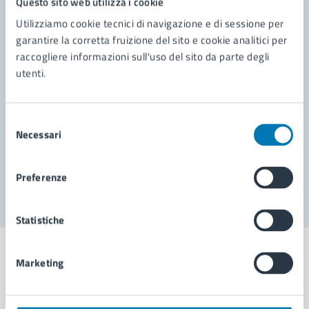
Questo sito web utilizza i cookie
Contatta il comune
Utilizziamo cookie tecnici di navigazione e di sessione per
garantire la corretta fruizione del sito e cookie analitici per
Leggi le domande frequenti
raccogliere informazioni sull'uso del sito da parte degli
utenti.
Richiedi assistenza
Prenota appuntamento
Selezione
Necessari
del
Problemi in città
consenso
Segnala disservizio
Preferenze
Statistiche
Marketing
Comune di Napoli