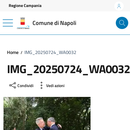
Vai ai contenuti
Vai al footer
Regione Campania
Comune di Napoli
Home
IMG_20250724_WA0032
IMG_20250724_WA0032
Condividi
Vedi azioni