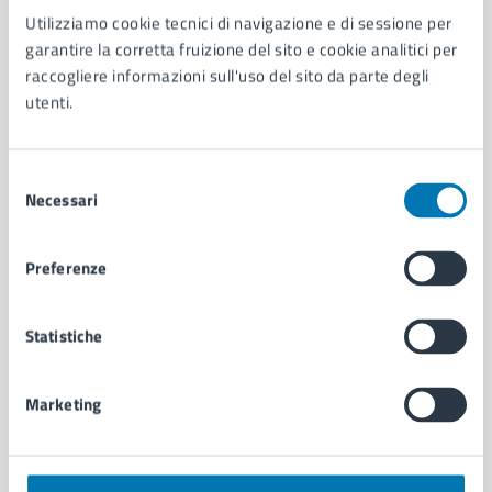
Utilizziamo cookie tecnici di navigazione e di sessione per
AMMINISTRAZIONE
garantire la corretta fruizione del sito e cookie analitici per
Aree amministrative
raccogliere informazioni sull'uso del sito da parte degli
Organi di governo
utenti.
Municipalità
Uffici
Enti e fondazioni
Selezione
Politici
Necessari
del
Personale amministrativo
consenso
Documenti e dati
Preferenze
Intranet, posta aziendale e protocollo
Statistiche
CATEGORIE DI SERVIZIO
Ambiente
Marketing
Anagrafe e stato civile
Autorizzazioni
Cultura e tempo libero
Documenti e certificati