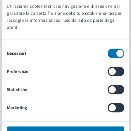
Utilizziamo cookie tecnici di navigazione e di sessione per
AMMINISTRAZIONE
garantire la corretta fruizione del sito e cookie analitici per
Aree amministrative
raccogliere informazioni sull'uso del sito da parte degli
Organi di governo
utenti.
Municipalità
Uffici
Enti e fondazioni
Selezione
Politici
Necessari
del
Personale amministrativo
consenso
Documenti e dati
Preferenze
Intranet, posta aziendale e protocollo
Statistiche
CATEGORIE DI SERVIZIO
Ambiente
Marketing
Anagrafe e stato civile
Autorizzazioni
Cultura e tempo libero
Documenti e certificati