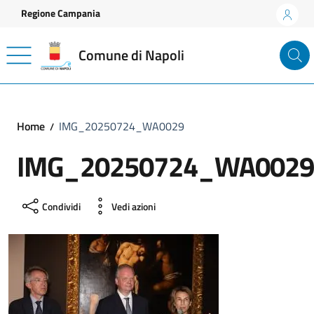
Vai ai contenuti
Vai al footer
Regione Campania
Comune di Napoli
Home
IMG_20250724_WA0029
IMG_20250724_WA0029
Condividi
Vedi azioni