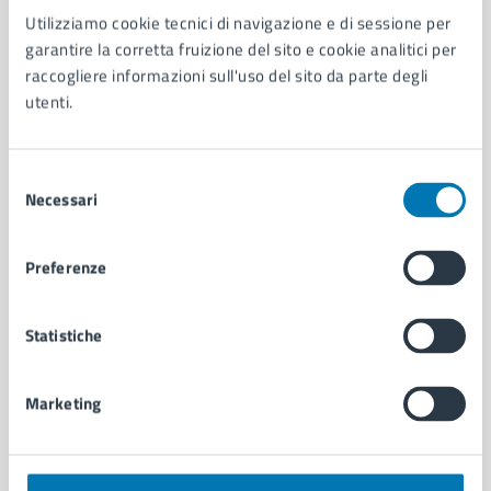
Utilizziamo cookie tecnici di navigazione e di sessione per
AMMINISTRAZIONE
garantire la corretta fruizione del sito e cookie analitici per
Aree amministrative
raccogliere informazioni sull'uso del sito da parte degli
Organi di governo
utenti.
Municipalità
Uffici
Enti e fondazioni
Selezione
Politici
Necessari
del
Personale amministrativo
consenso
Documenti e dati
Preferenze
Intranet, posta aziendale e protocollo
Statistiche
CATEGORIE DI SERVIZIO
Ambiente
Marketing
Anagrafe e stato civile
Autorizzazioni
Cultura e tempo libero
Documenti e certificati