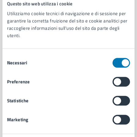
Comune di Napoli
Questo sito web utilizza i cookie
Utilizziamo cookie tecnici di navigazione e di sessione per
garantire la corretta fruizione del sito e cookie analitici per
AMMINISTRAZIONE
raccogliere informazioni sull'uso del sito da parte degli
Aree amministrative
utenti.
Organi di governo
Municipalità
Uffici
Selezione
Enti e fondazioni
Necessari
del
Politici
consenso
Personale amministrativo
Preferenze
Documenti e dati
Intranet, posta aziendale e protocollo
Statistiche
CATEGORIE DI SERVIZIO
Marketing
Ambiente
Anagrafe e stato civile
Autorizzazioni