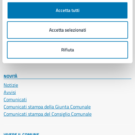
Cultura e tempo libero
Accetta tutti
Documenti e certificati
Educazione e formazione
Giustizia e sicurezza pubblica
Accetta selezionati
Imprese e commercio
Salute, benessere e assistenza
Servizi Cimiteriali
Rifiuta
Vita lavorativa
NOVITÀ
Notizie
Avvisi
Comunicati
Comunicati stampa della Giunta Comunale
Comunicati stampa del Consiglio Comunale
VIVERE IL COMUNE