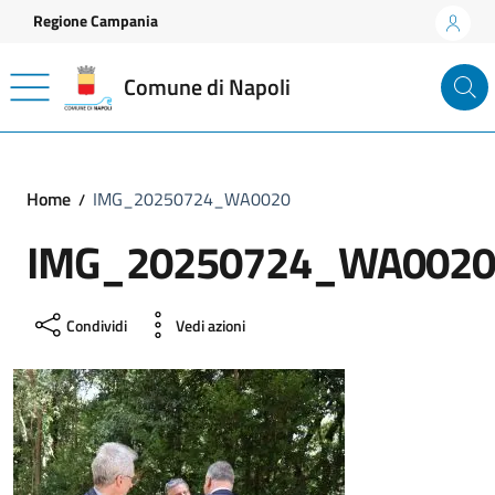
Vai ai contenuti
Vai al footer
Regione Campania
Comune di Napoli
Home
IMG_20250724_WA0020
IMG_20250724_WA0020
Condividi
Vedi azioni