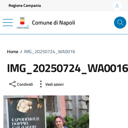
Vai ai contenuti
Vai al footer
Regione Campania
Comune di Napoli
Home
IMG_20250724_WA0016
IMG_20250724_WA0016
Condividi
Vedi azioni