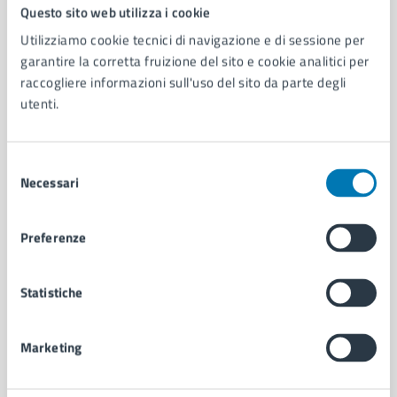
Comune di Napoli
Questo sito web utilizza i cookie
Utilizziamo cookie tecnici di navigazione e di sessione per
garantire la corretta fruizione del sito e cookie analitici per
AMMINISTRAZIONE
raccogliere informazioni sull'uso del sito da parte degli
Aree amministrative
utenti.
Organi di governo
Municipalità
Uffici
Selezione
Enti e fondazioni
Necessari
del
Politici
consenso
Personale amministrativo
Preferenze
Documenti e dati
Intranet, posta aziendale e protocollo
Statistiche
CATEGORIE DI SERVIZIO
Marketing
Ambiente
Anagrafe e stato civile
Autorizzazioni