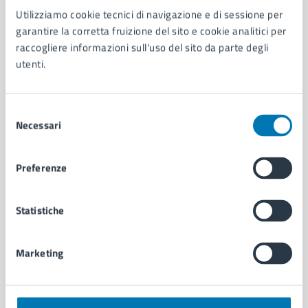
Utilizziamo cookie tecnici di navigazione e di sessione per
AMMINISTRAZIONE
garantire la corretta fruizione del sito e cookie analitici per
Aree amministrative
raccogliere informazioni sull'uso del sito da parte degli
Organi di governo
utenti.
Municipalità
Uffici
Enti e fondazioni
Selezione
Politici
Necessari
del
Personale amministrativo
consenso
Documenti e dati
Preferenze
Intranet, posta aziendale e protocollo
Statistiche
CATEGORIE DI SERVIZIO
Ambiente
Marketing
Anagrafe e stato civile
Autorizzazioni
Cultura e tempo libero
Documenti e certificati