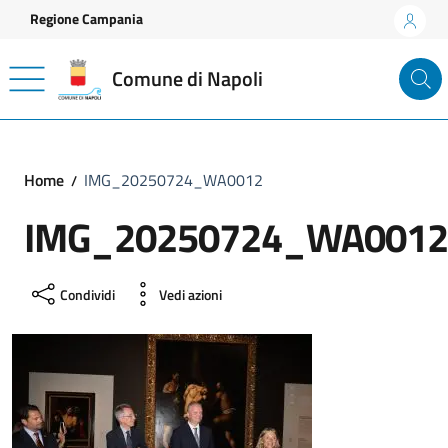
Vai ai contenuti
Vai al footer
Regione Campania
Comune di Napoli
Home
IMG_20250724_WA0012
IMG_20250724_WA0012
Condividi
Vedi azioni