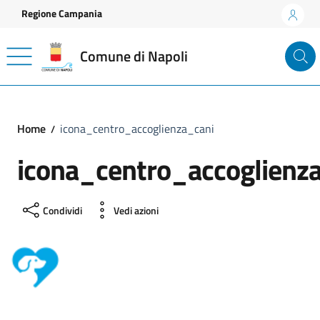
Vai ai contenuti
Vai al footer
Regione Campania
Comune di Napoli
Home
icona_centro_accoglienza_cani
icona_centro_accoglienz
Condividi
Vedi azioni