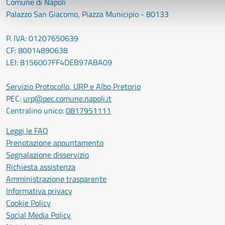
Comune di Napoli
Palazzo San Giacomo, Piazza Municipio - 80133
P. IVA: 01207650639
CF: 80014890638
LEI: 8156007FF4DEB97ABA09
Servizio Protocollo, URP e Albo Pretorio
PEC:
urp@pec.comune.napoli.it
Centralino unico:
0817951111
Leggi le FAQ
Prenotazione appuntamento
Segnalazione disservizio
Richiesta assistenza
Amministrazione trasparente
Informativa privacy
Cookie Policy
Social Media Policy