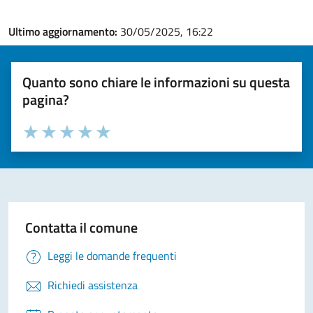
Ultimo aggiornamento:
30/05/2025, 16:22
Quanto sono chiare le informazioni su questa
pagina?
Valuta la chiarezza delle informazioni (da 1 a 5 stelle)
Seleziona il numero di stelle per valutare la chiarezza delle i
Valuta 1 stelle su 5
Valuta 2 stelle su 5
Valuta 3 stelle su 5
Valuta 4 stelle su 5
Valuta 5 stelle su 5
Contatta il comune
Leggi le domande frequenti
Richiedi assistenza