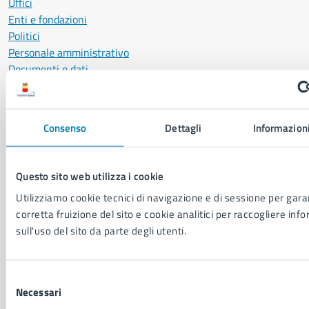
Uffici
Enti e fondazioni
Politici
Personale amministrativo
Documenti e dati
Intranet, posta aziendale e protocollo
Consenso
Dettagli
Informazioni
CATEGORIE DI SERVIZIO
Ambiente
Anagrafe e stato civile
Questo sito web utilizza i cookie
Autorizzazioni
Utilizziamo cookie tecnici di navigazione e di sessione per garan
Cultura e tempo libero
corretta fruizione del sito e cookie analitici per raccogliere inf
Documenti e certificati
sull'uso del sito da parte degli utenti.
Educazione e formazione
Giustizia e sicurezza pubblica
Imprese e commercio
Selezione
Salute, benessere e assistenza
Necessari
del
Servizi Cimiteriali