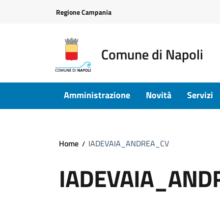
Vai ai contenuti
Vai al footer
Regione Campania
Comune di Napoli
Amministrazione
Novità
Servizi
Home
IADEVAIA_ANDREA_CV
IADEVAIA_AND