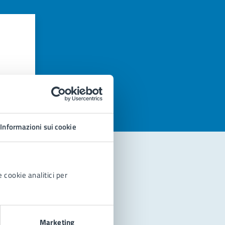
azioni
Informazioni sui cookie
 cookie analitici per
Marketing