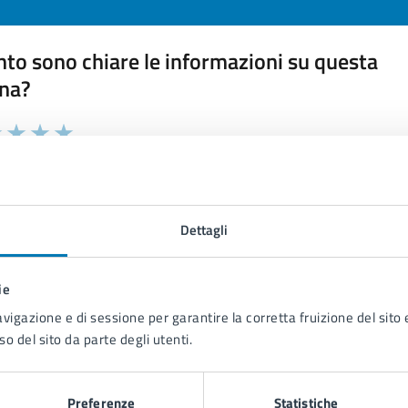
to sono chiare le informazioni su questa
na?
 chiarezza delle informazioni (da 1 a 5 stelle)
ona il numero di stelle per valutare la chiarezza delle inform
1 stelle su 5
uta 2 stelle su 5
Valuta 3 stelle su 5
Valuta 4 stelle su 5
Valuta 5 stelle su 5
Dettagli
ie
tatta il comune
avigazione e di sessione per garantire la corretta fruizione del sito e
so del sito da parte degli utenti.
Leggi le domande frequenti
Richiedi assistenza
Preferenze
Statistiche