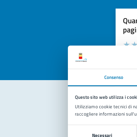
Quan
pagi
Valuta la
Selezi
Valuta 
Val
Consenso
Questo sito web utilizza i cook
Con
Utilizziamo cookie tecnici di n
raccogliere informazioni sull'u
Selezione
Necessari
del