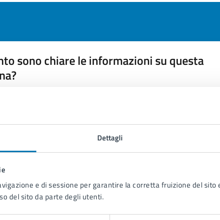
to sono chiare le informazioni su questa
na?
 chiarezza delle informazioni (da 1 a 5 stelle)
ona il numero di stelle per valutare la chiarezza delle inform
1 stelle su 5
uta 2 stelle su 5
Valuta 3 stelle su 5
Valuta 4 stelle su 5
Valuta 5 stelle su 5
Dettagli
ie
avigazione e di sessione per garantire la corretta fruizione del sito e
tatta il comune
so del sito da parte degli utenti.