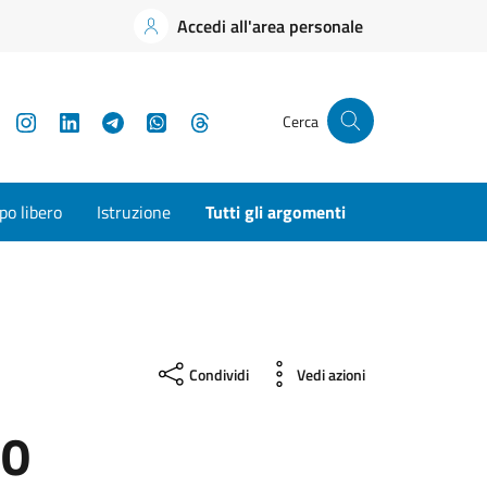
Accedi all'area personale
YouTube
Instagram
LinkedIn
Telegram
WhatsApp
Threads
Cerca
o libero
Istruzione
Tutti gli argomenti
Condividi
Vedi azioni
20