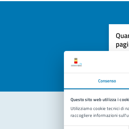
Quan
pagi
Valuta la
Selezi
Valuta 
Val
Consenso
Questo sito web utilizza i cook
Utilizziamo cookie tecnici di n
Con
raccogliere informazioni sull'u
Selezione