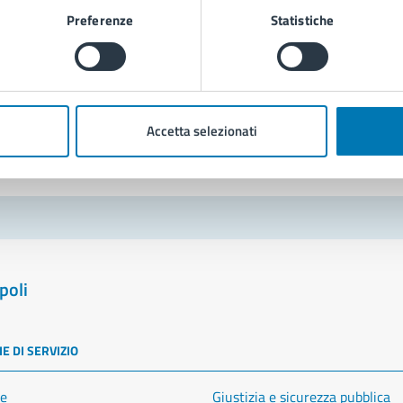
Leggi le domande frequenti
Preferenze
Statistiche
Richiedi assistenza
Prenota appuntamento
blemi in città
Accetta selezionati
Segnala disservizio
poli
E DI SERVIZIO
e
Giustizia e sicurezza pubblica