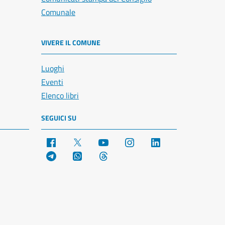
Comunale
VIVERE IL COMUNE
Luoghi
Eventi
Elenco libri
SEGUICI SU
Facebook
X
YouTube
Instagram
LinkedIn
Telegram
WhatsApp
Threads