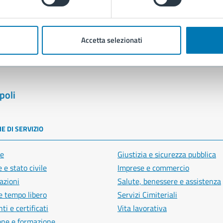
blemi in città
Segnala disservizio
Accetta selezionati
poli
E DI SERVIZIO
e
Giustizia e sicurezza pubblica
 e stato civile
Imprese e commercio
azioni
Salute, benessere e assistenza
e tempo libero
Servizi Cimiteriali
i e certificati
Vita lavorativa
one e formazione