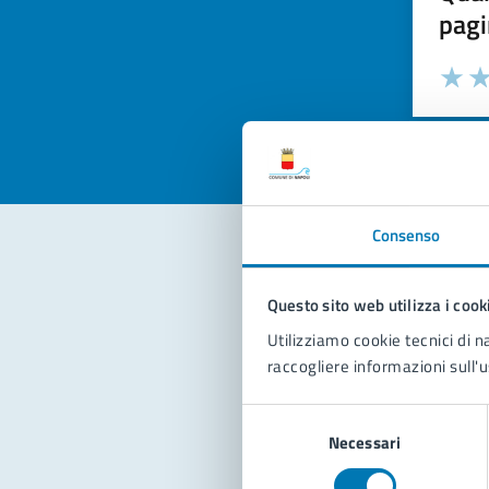
pagi
Valuta la
Selezi
Valuta 
Val
Consenso
Con
Questo sito web utilizza i cook
Utilizziamo cookie tecnici di n
raccogliere informazioni sull'u
Selezione
Necessari
del
consenso