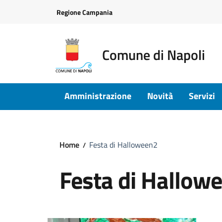
Vai ai contenuti
Vai al footer
Regione Campania
Comune di Napoli
Amministrazione
Novità
Servizi
Home
Festa di Halloween2
Festa di Hallow