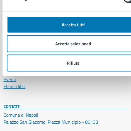
NOVITÀ
Notizie
Avvisi
Accetta tutti
Comunicati
Comunicati stampa della Giunta Comunale
Comunicati stampa del Consiglio Comunale
Accetta selezionati
Rifiuta
VIVERE IL COMUNE
Luoghi
Eventi
Elenco libri
CONTATTI
Comune di Napoli
Palazzo San Giacomo, Piazza Municipio - 80133