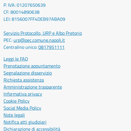
P. IVA: 01207650639
CF: 80014890638
LEI: 8156007FF4DEB97ABA09
Servizio Protocollo, URP e Albo Pretorio
PEC:
urp@pec.comune.napoli.it
Centralino unico:
0817951111
Leggi le FAQ
Prenotazione appuntamento
Segnalazione disservizio
Richiesta assistenza
Amministrazione trasparente
Informativa privacy
Cookie Policy
Social Media Policy
Note legali
Notifica atti giudiziari
Dichiarazione di accessibilità