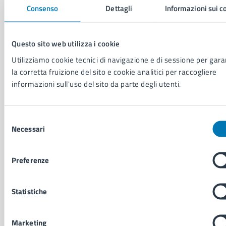
Consenso
Dettagli
Informazioni sui c
Personale amministrativo
Documenti e dati
Intranet, posta aziendale e protocollo
Questo sito web utilizza i cookie
Utilizziamo cookie tecnici di navigazione e di sessione per gara
CATEGORIE DI SERVIZIO
la corretta fruizione del sito e cookie analitici per raccogliere
Ambiente
informazioni sull'uso del sito da parte degli utenti.
Anagrafe e stato civile
Autorizzazioni
Selezione
Cultura e tempo libero
Necessari
del
Documenti e certificati
consenso
Educazione e formazione
Giustizia e sicurezza pubblica
Preferenze
Imprese e commercio
Salute, benessere e assistenza
Statistiche
Servizi Cimiteriali
Vita lavorativa
Marketing