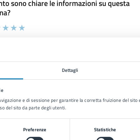
to sono chiare le informazioni su questa
na?
 chiarezza delle informazioni (da 1 a 5 stelle)
ona il numero di stelle per valutare la chiarezza delle inform
1 stelle su 5
uta 2 stelle su 5
Valuta 3 stelle su 5
Valuta 4 stelle su 5
Valuta 5 stelle su 5
Dettagli
tatta il comune
ie
avigazione e di sessione per garantire la corretta fruizione del sito e
Leggi le domande frequenti
so del sito da parte degli utenti.
Richiedi assistenza
Preferenze
Statistiche
Prenota appuntamento