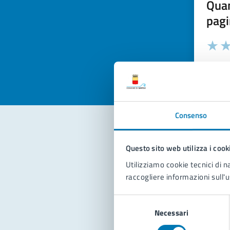
Quan
pagi
Valuta la
Selezi
Valuta 
Val
Consenso
Con
Questo sito web utilizza i cook
Utilizziamo cookie tecnici di n
raccogliere informazioni sull'u
Selezione
Necessari
del
consenso