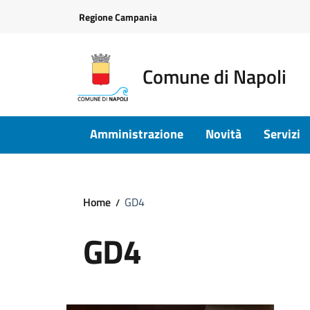
Vai ai contenuti
Vai al footer
Regione Campania
Comune di Napoli
Amministrazione
Novità
Servizi
Home
GD4
GD4