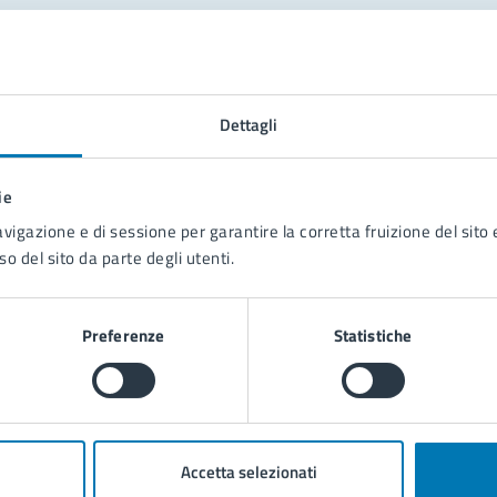
tatta il comune
Leggi le domande frequenti
Dettagli
Richiedi assistenza
ie
Prenota appuntamento
avigazione e di sessione per garantire la corretta fruizione del sito e
so del sito da parte degli utenti.
blemi in città
Segnala disservizio
Preferenze
Statistiche
Accetta selezionati
poli