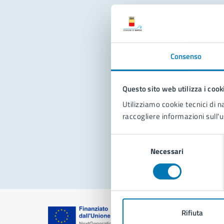
Con
Consenso
Questo sito web utilizza i cook
Utilizziamo cookie tecnici di n
raccogliere informazioni sull'u
Pro
Selezione
Necessari
del
consenso
Rifiuta
Comune di Na