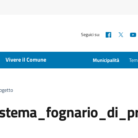
Facebook
X
Seguici su:
Vivere il Comune
Municipalità
Temp
ogetto
stema_fognario_di_pr