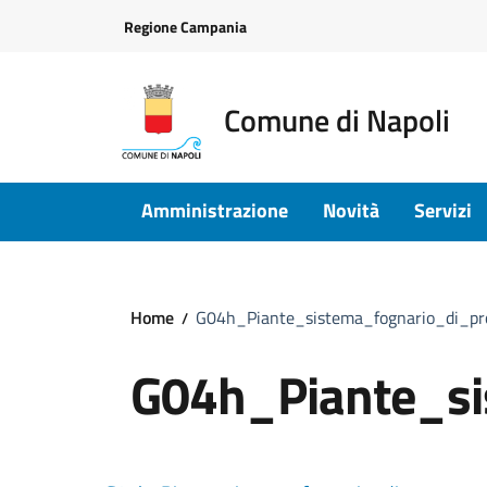
Vai ai contenuti
Vai al footer
Regione Campania
Comune di Napoli
Amministrazione
Novità
Servizi
Home
G04h_Piante_sistema_fognario_di_pr
G04h_Piante_si