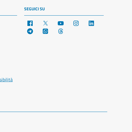
SEGUICI SU
Facebook
X
YouTube
Instagram
LinkedIn
Telegram
WhatsApp
Threads
ibilità