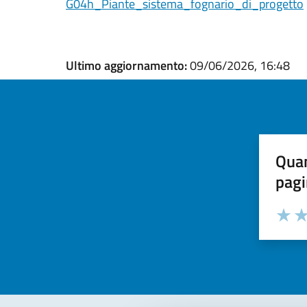
G04h_Piante_sistema_fognario_di_progetto
Ultimo aggiornamento:
09/06/2026, 16:48
Quan
pagi
Valuta la
Selezi
Valuta 
Val