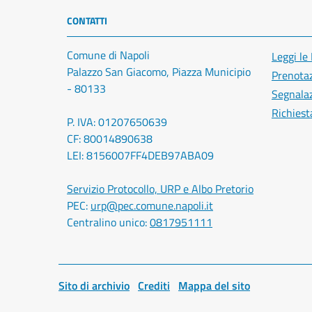
CONTATTI
Comune di Napoli
Leggi le
Palazzo San Giacomo, Piazza Municipio
Prenota
- 80133
Segnalaz
Richiest
P. IVA: 01207650639
CF: 80014890638
LEI: 8156007FF4DEB97ABA09
Servizio Protocollo, URP e Albo Pretorio
PEC:
urp@pec.comune.napoli.it
Centralino unico:
0817951111
Sito di archivio
Crediti
Mappa del sito