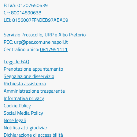
P. IVA: 01207650639
CF: 80014890638
LEI: 8156007FF4DEB97ABA09
Servizio Protocollo, URP e Albo Pretorio
PEC:
urp@pec.comune.napoli.it
Centralino unico:
0817951111
Leggi le FAQ
Prenotazione appuntamento
Segnalazione disservizio
Richiesta assistenza
Amministrazione trasparente
Informativa privacy
Cookie Policy
Social Media Policy
Note legali
Notifica atti giudiziari
Dichiarazione di accessibilità