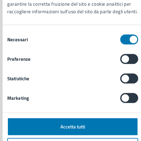
garantire la corretta fruizione del sito e cookie analitici per
Personale amministrativo
raccogliere informazioni sull'uso del sito da parte degli utenti.
Documenti e dati
Intranet, posta aziendale e protocollo
Selezione
Necessari
del
CATEGORIE DI SERVIZIO
consenso
Ambiente
Preferenze
Anagrafe e stato civile
Autorizzazioni
Cultura e tempo libero
Statistiche
Documenti e certificati
Educazione e formazione
Giustizia e sicurezza pubblica
Marketing
Imprese e commercio
Salute, benessere e assistenza
Servizi Cimiteriali
Accetta tutti
Vita lavorativa