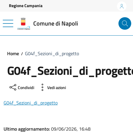
Vai ai contenuti
Vai al footer
Regione Campania
Comune di Napoli
Home
G04f_Sezioni_di_progetto
G04f_Sezioni_di_progett
Condividi
Vedi azioni
G04f_Sezioni_di_progetto
Ultimo aggiornamento:
09/06/2026, 16:48