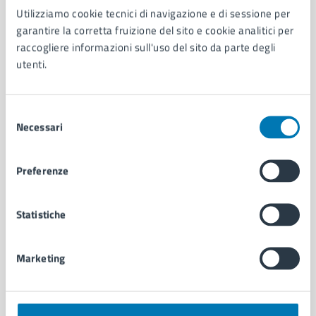
Utilizziamo cookie tecnici di navigazione e di sessione per
AMMINISTRAZIONE
garantire la corretta fruizione del sito e cookie analitici per
Aree amministrative
raccogliere informazioni sull'uso del sito da parte degli
Organi di governo
utenti.
Municipalità
Uffici
Enti e fondazioni
Selezione
Politici
Necessari
del
Personale amministrativo
consenso
Documenti e dati
Preferenze
Intranet, posta aziendale e protocollo
Statistiche
CATEGORIE DI SERVIZIO
Ambiente
Marketing
Anagrafe e stato civile
Autorizzazioni
Cultura e tempo libero
Documenti e certificati