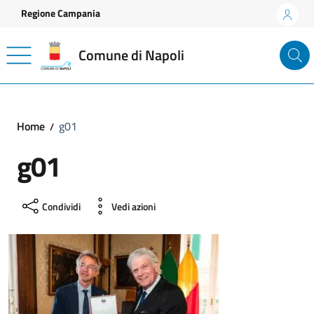
Vai ai contenuti
Vai al footer
Regione Campania
Comune di Napoli
Home
g01
g01
Condividi
Vedi azioni