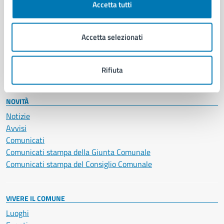
Accetta tutti
Educazione e formazione
Giustizia e sicurezza pubblica
Imprese e commercio
Accetta selezionati
Salute, benessere e assistenza
Servizi Cimiteriali
Vita lavorativa
Rifiuta
NOVITÀ
Notizie
Avvisi
Comunicati
Comunicati stampa della Giunta Comunale
Comunicati stampa del Consiglio Comunale
VIVERE IL COMUNE
Luoghi