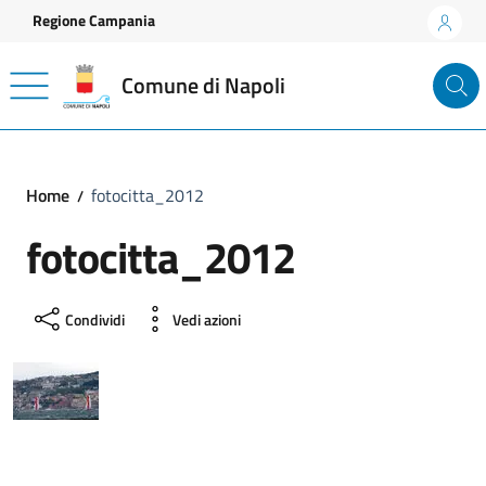
Vai ai contenuti
Vai al footer
Regione Campania
Comune di Napoli
Home
fotocitta_2012
fotocitta_2012
Condividi
Vedi azioni