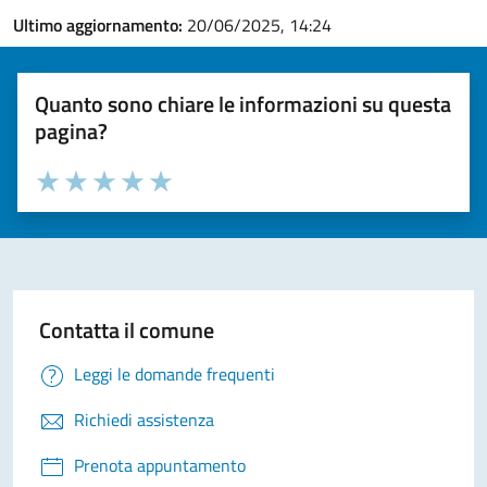
Ultimo aggiornamento:
20/06/2025, 14:24
Quanto sono chiare le informazioni su questa
pagina?
Valuta la chiarezza delle informazioni (da 1 a 5 stelle)
Seleziona il numero di stelle per valutare la chiarezza delle i
Valuta 1 stelle su 5
Valuta 2 stelle su 5
Valuta 3 stelle su 5
Valuta 4 stelle su 5
Valuta 5 stelle su 5
Contatta il comune
Leggi le domande frequenti
Richiedi assistenza
Prenota appuntamento