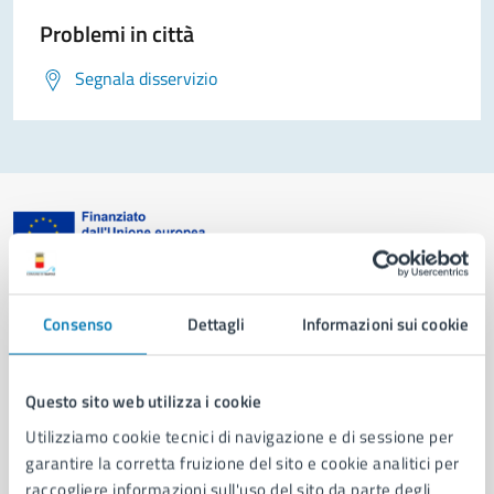
Problemi in città
Segnala disservizio
Comune di Napoli
Consenso
Dettagli
Informazioni sui cookie
AMMINISTRAZIONE
Aree amministrative
Questo sito web utilizza i cookie
Organi di governo
Utilizziamo cookie tecnici di navigazione e di sessione per
Municipalità
garantire la corretta fruizione del sito e cookie analitici per
Uffici
raccogliere informazioni sull'uso del sito da parte degli