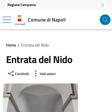
Vai ai contenuti
Vai al footer
Regione Campania
Comune di Napoli
Home
Entrata del Nido
Entrata del Nido
Condividi
Vedi azioni