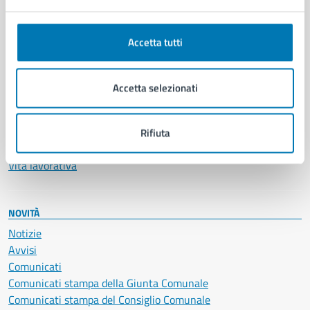
Anagrafe e stato civile
Autorizzazioni
Accetta tutti
Cultura e tempo libero
Documenti e certificati
Educazione e formazione
Accetta selezionati
Giustizia e sicurezza pubblica
Imprese e commercio
Salute, benessere e assistenza
Rifiuta
Servizi Cimiteriali
Vita lavorativa
NOVITÀ
Notizie
Avvisi
Comunicati
Comunicati stampa della Giunta Comunale
Comunicati stampa del Consiglio Comunale