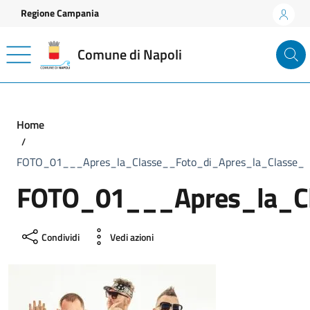
Vai ai contenuti
Vai al footer
Regione Campania
Comune di Napoli
Home
FOTO_01___Apres_la_Classe__Foto_di_Apres_la_Classe_
FOTO_01___Apres_la_Cl
Condividi
Vedi azioni