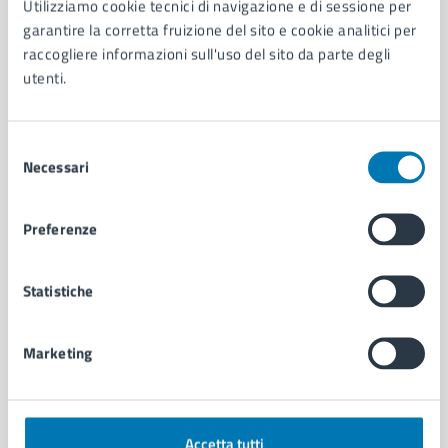
Utilizziamo cookie tecnici di navigazione e di sessione per
Aree amministrative
garantire la corretta fruizione del sito e cookie analitici per
Organi di governo
raccogliere informazioni sull'uso del sito da parte degli
Municipalità
utenti.
Uffici
Enti e fondazioni
Politici
Selezione
Necessari
Personale amministrativo
del
Documenti e dati
consenso
Intranet, posta aziendale e protocollo
Preferenze
CATEGORIE DI SERVIZIO
Statistiche
Ambiente
Anagrafe e stato civile
Marketing
Autorizzazioni
Cultura e tempo libero
Documenti e certificati
Educazione e formazione
Accetta tutti