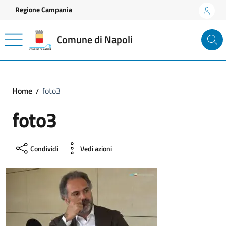
Vai ai contenuti
Vai al footer
Regione Campania
Comune di Napoli
Home
foto3
foto3
Condividi
Vedi azioni