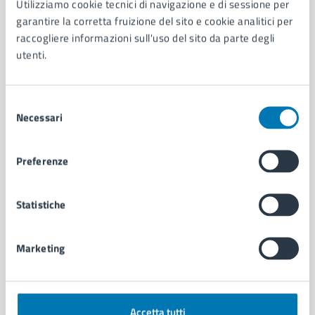
Utilizziamo cookie tecnici di navigazione e di sessione per
Aree amministrative
garantire la corretta fruizione del sito e cookie analitici per
Organi di governo
raccogliere informazioni sull'uso del sito da parte degli
Municipalità
utenti.
Uffici
Enti e fondazioni
Politici
Selezione
Necessari
Personale amministrativo
del
Documenti e dati
consenso
Intranet, posta aziendale e protocollo
Preferenze
CATEGORIE DI SERVIZIO
Statistiche
Ambiente
Anagrafe e stato civile
Marketing
Autorizzazioni
Cultura e tempo libero
Documenti e certificati
Educazione e formazione
Accetta tutti