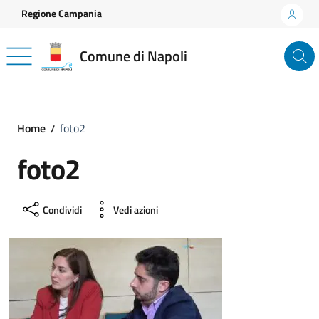
Vai ai contenuti
Vai al footer
Regione Campania
Comune di Napoli
Home
foto2
foto2
Condividi
Vedi azioni