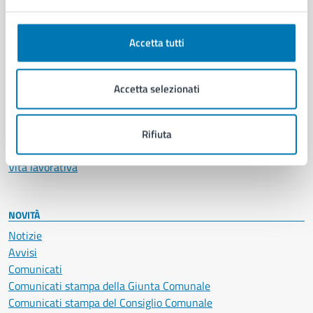
Anagrafe e stato civile
Autorizzazioni
Accetta tutti
Cultura e tempo libero
Documenti e certificati
Educazione e formazione
Accetta selezionati
Giustizia e sicurezza pubblica
Imprese e commercio
Salute, benessere e assistenza
Rifiuta
Servizi Cimiteriali
Vita lavorativa
NOVITÀ
Notizie
Avvisi
Comunicati
Comunicati stampa della Giunta Comunale
Comunicati stampa del Consiglio Comunale