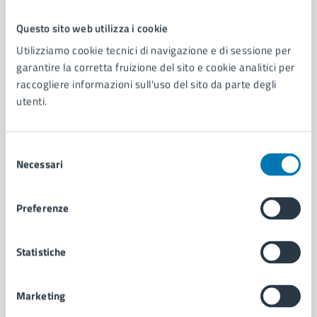
Questo sito web utilizza i cookie
Comune di Napoli
Utilizziamo cookie tecnici di navigazione e di sessione per
garantire la corretta fruizione del sito e cookie analitici per
raccogliere informazioni sull'uso del sito da parte degli
AMMINISTRAZIONE
utenti.
Aree amministrative
Organi di governo
Municipalità
Selezione
Uffici
Necessari
del
Enti e fondazioni
consenso
Politici
Preferenze
Personale amministrativo
Documenti e dati
Intranet, posta aziendale e protocollo
Statistiche
Marketing
CATEGORIE DI SERVIZIO
Ambiente