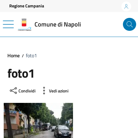
Vai ai contenuti
Vai al footer
Regione Campania
Comune di Napoli
Home
foto1
foto1
Condividi
Vedi azioni