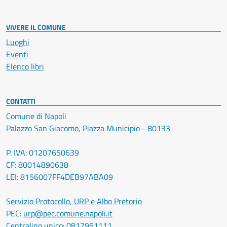
VIVERE IL COMUNE
Luoghi
Eventi
Elenco libri
CONTATTI
Comune di Napoli
Palazzo San Giacomo, Piazza Municipio - 80133
P. IVA: 01207650639
CF: 80014890638
LEI: 8156007FF4DEB97ABA09
Servizio Protocollo, URP e Albo Pretorio
PEC:
urp@pec.comune.napoli.it
Centralino unico:
0817951111