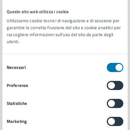
Questo sito web utilizza i cookie
Comune di Napoli
Utilizziamo cookie tecnici di navigazione e di sessione per
garantire la corretta fruizione del sito e cookie analitici per
raccogliere informazioni sull'uso del sito da parte degli
AMMINISTRAZIONE
utenti.
Aree amministrative
Organi di governo
Municipalità
Selezione
Uffici
Necessari
del
Enti e fondazioni
consenso
Politici
Preferenze
Personale amministrativo
Documenti e dati
Intranet, posta aziendale e protocollo
Statistiche
Marketing
CATEGORIE DI SERVIZIO
Ambiente