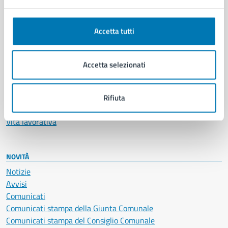
Anagrafe e stato civile
Autorizzazioni
Accetta tutti
Cultura e tempo libero
Documenti e certificati
Educazione e formazione
Accetta selezionati
Giustizia e sicurezza pubblica
Imprese e commercio
Salute, benessere e assistenza
Rifiuta
Servizi Cimiteriali
Vita lavorativa
NOVITÀ
Notizie
Avvisi
Comunicati
Comunicati stampa della Giunta Comunale
Comunicati stampa del Consiglio Comunale