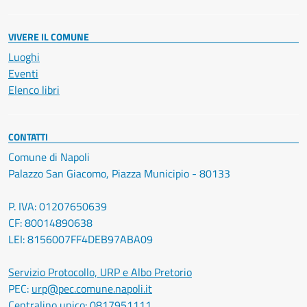
VIVERE IL COMUNE
Luoghi
Eventi
Elenco libri
CONTATTI
Comune di Napoli
Palazzo San Giacomo, Piazza Municipio - 80133
P. IVA: 01207650639
CF: 80014890638
LEI: 8156007FF4DEB97ABA09
Servizio Protocollo, URP e Albo Pretorio
PEC:
urp@pec.comune.napoli.it
Centralino unico:
0817951111