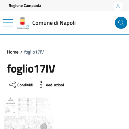
Vai ai contenuti
Vai al footer
Regione Campania
Comune di Napoli
Home
foglio17IV
foglio17IV
Condividi
Vedi azioni