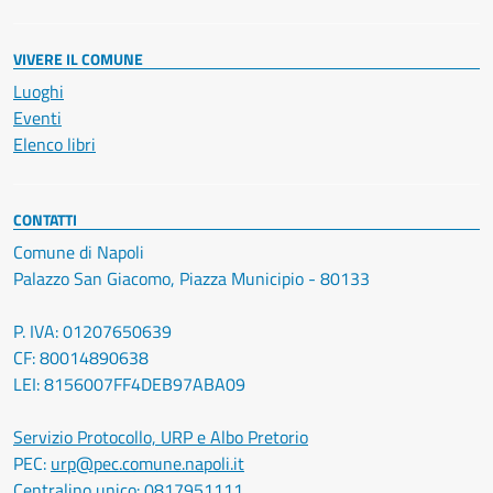
VIVERE IL COMUNE
Luoghi
Eventi
Elenco libri
CONTATTI
Comune di Napoli
Palazzo San Giacomo, Piazza Municipio - 80133
P. IVA: 01207650639
CF: 80014890638
LEI: 8156007FF4DEB97ABA09
Servizio Protocollo, URP e Albo Pretorio
PEC:
urp@pec.comune.napoli.it
Centralino unico:
0817951111