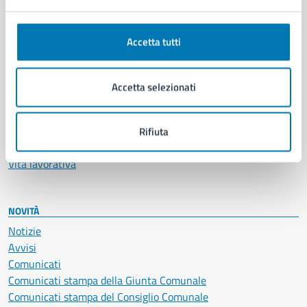
Anagrafe e stato civile
Autorizzazioni
Accetta tutti
Cultura e tempo libero
Documenti e certificati
Educazione e formazione
Accetta selezionati
Giustizia e sicurezza pubblica
Imprese e commercio
Salute, benessere e assistenza
Rifiuta
Servizi Cimiteriali
Vita lavorativa
NOVITÀ
Notizie
Avvisi
Comunicati
Comunicati stampa della Giunta Comunale
Comunicati stampa del Consiglio Comunale