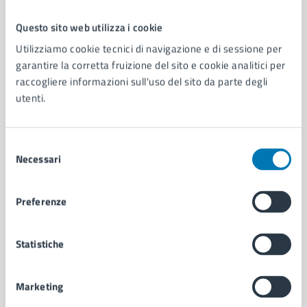
Questo sito web utilizza i cookie
Comune di Napoli
Utilizziamo cookie tecnici di navigazione e di sessione per
garantire la corretta fruizione del sito e cookie analitici per
raccogliere informazioni sull'uso del sito da parte degli
AMMINISTRAZIONE
utenti.
Aree amministrative
Organi di governo
Municipalità
Selezione
Uffici
Necessari
del
Enti e fondazioni
consenso
Politici
Preferenze
Personale amministrativo
Documenti e dati
Intranet, posta aziendale e protocollo
Statistiche
Marketing
CATEGORIE DI SERVIZIO
Ambiente