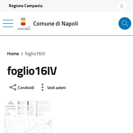
Vai ai contenuti
Vai al footer
Regione Campania
Comune di Napoli
Home
foglio16IV
foglio16IV
Condividi
Vedi azioni