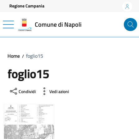
Vai ai contenuti
Vai al footer
Regione Campania
Comune di Napoli
Home
foglio15
foglio15
Condividi
Vedi azioni