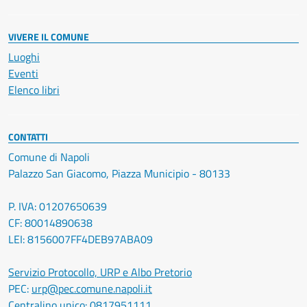
VIVERE IL COMUNE
Luoghi
Eventi
Elenco libri
CONTATTI
Comune di Napoli
Palazzo San Giacomo, Piazza Municipio - 80133
P. IVA: 01207650639
CF: 80014890638
LEI: 8156007FF4DEB97ABA09
Servizio Protocollo, URP e Albo Pretorio
PEC:
urp@pec.comune.napoli.it
Centralino unico:
0817951111