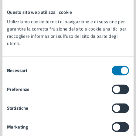
Questo sito web utilizza i cookie
Comune di Napoli
Utilizziamo cookie tecnici di navigazione e di sessione per
garantire la corretta fruizione del sito e cookie analitici per
raccogliere informazioni sull'uso del sito da parte degli
AMMINISTRAZIONE
utenti.
Aree amministrative
Organi di governo
Municipalità
Selezione
Uffici
Necessari
del
Enti e fondazioni
consenso
Politici
Preferenze
Personale amministrativo
Documenti e dati
Intranet, posta aziendale e protocollo
Statistiche
Marketing
CATEGORIE DI SERVIZIO
Ambiente