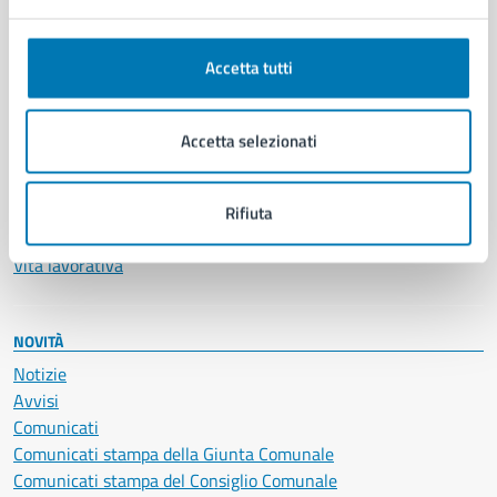
Anagrafe e stato civile
Autorizzazioni
Accetta tutti
Cultura e tempo libero
Documenti e certificati
Educazione e formazione
Accetta selezionati
Giustizia e sicurezza pubblica
Imprese e commercio
Salute, benessere e assistenza
Rifiuta
Servizi Cimiteriali
Vita lavorativa
NOVITÀ
Notizie
Avvisi
Comunicati
Comunicati stampa della Giunta Comunale
Comunicati stampa del Consiglio Comunale