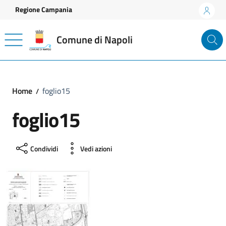
Vai ai contenuti
Vai al footer
Regione Campania
Comune di Napoli
Home
foglio15
foglio15
Condividi
Vedi azioni