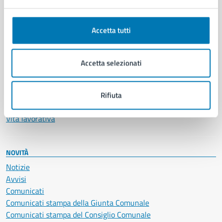
Anagrafe e stato civile
Autorizzazioni
Accetta tutti
Cultura e tempo libero
Documenti e certificati
Educazione e formazione
Accetta selezionati
Giustizia e sicurezza pubblica
Imprese e commercio
Salute, benessere e assistenza
Rifiuta
Servizi Cimiteriali
Vita lavorativa
NOVITÀ
Notizie
Avvisi
Comunicati
Comunicati stampa della Giunta Comunale
Comunicati stampa del Consiglio Comunale