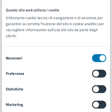
Questo sito web utilizza i cookie
Comune di Napoli
Utilizziamo cookie tecnici di navigazione e di sessione per
garantire la corretta fruizione del sito e cookie analitici per
raccogliere informazioni sull'uso del sito da parte degli
AMMINISTRAZIONE
utenti.
Aree amministrative
Organi di governo
Municipalità
Selezione
Uffici
Necessari
del
Enti e fondazioni
consenso
Politici
Preferenze
Personale amministrativo
Documenti e dati
Intranet, posta aziendale e protocollo
Statistiche
Marketing
CATEGORIE DI SERVIZIO
Ambiente