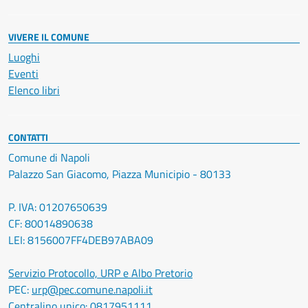
VIVERE IL COMUNE
Luoghi
Eventi
Elenco libri
CONTATTI
Comune di Napoli
Palazzo San Giacomo, Piazza Municipio - 80133
P. IVA: 01207650639
CF: 80014890638
LEI: 8156007FF4DEB97ABA09
Servizio Protocollo, URP e Albo Pretorio
PEC:
urp@pec.comune.napoli.it
Centralino unico:
0817951111