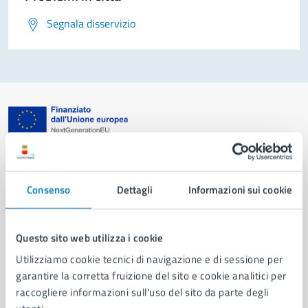
Segnala disservizio
Comune di Napoli
Consenso
Dettagli
Informazioni sui cookie
AMMINISTRAZIONE
Aree amministrative
Organi di governo
Questo sito web utilizza i cookie
Municipalità
Utilizziamo cookie tecnici di navigazione e di sessione per
Uffici
garantire la corretta fruizione del sito e cookie analitici per
Enti e fondazioni
raccogliere informazioni sull'uso del sito da parte degli
Politici