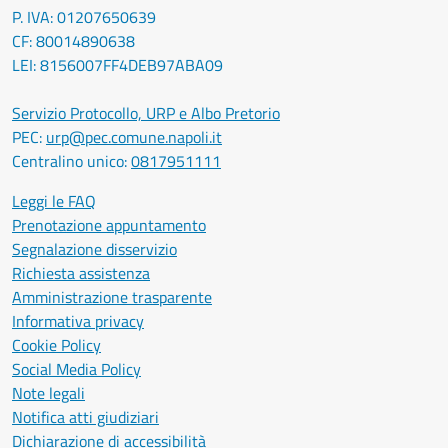
P. IVA: 01207650639
CF: 80014890638
LEI: 8156007FF4DEB97ABA09
Servizio Protocollo, URP e Albo Pretorio
PEC:
urp@pec.comune.napoli.it
Centralino unico:
0817951111
Leggi le FAQ
Prenotazione appuntamento
Segnalazione disservizio
Richiesta assistenza
Amministrazione trasparente
Informativa privacy
Cookie Policy
Social Media Policy
Note legali
Notifica atti giudiziari
Dichiarazione di accessibilità